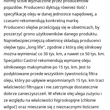
normy ściśle wyznaczone przez producentów
pojazdów. Producenci dyktują również ilość i
specyfikację oleju w danej jednostce napędowej, a
czasami rekomendują konkretną markę.
Producenci olejów prześcigają się w obietnicach, by
poszerzyć grono użytkowników danego produktu.
Najniebezpieczniejszą obietnicę składają producenci
olejów typu „long life”, zgodnie z którą olej silnikowy
można wymieniać co 30 tys. km, a nawet co 50 tys. km.
Specjaliści Castrol rekomendują wymianę oleju
silnikowego maksymalnie po 15 tys. km. Jest to
podyktowane przede wszystkim żywotnością filtra
oleju, który po upływie wspomnianych 15 tys. km traci
właściwości filtrujące i nie zatrzymuje dostatecznie
dobrze zanieczyszczeń. W efekcie olej ulega zużyciu i
ze względu na właściwości higroskopijne (chłonie
wilgoć) oraz mieszanie się z nieznacznymi ilościami